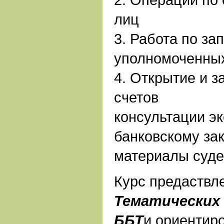
лиц
3. Работа по за
уполномоченных
4. Открытие и з
счетов
консультации эк
банковскому за
материалы суде
Курс предаствл
Тематических 
ББТ
и ориентир