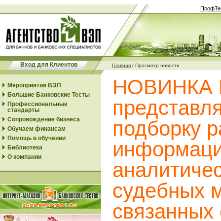
ПрофТе
Вход для Клиентов
Главная
/
Просмотр новости
НОВИНКА Б
Мероприятия ВЭП
Большие Банковские Тесты
представл
Профессиональные
стандарты
Сопровождение бизнеса
подборку 
Обучаем финансам
Помощь в обучении
информаци
Библиотека
О компании
аналитичес
судебных 
связанных 