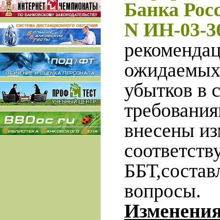
Банка Росс
N ИН-03-3
рекомендац
ожидаемых
убытков в 
требовани
в
несены из
соответст
ББТ,состав
вопросы.
Изменения