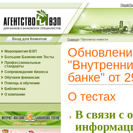
ПрофТе
Вход для Клиентов
Главная
/
Просмотр новости
Обновлени
Мероприятия ВЭП
Большие Банковские Тесты
"Внутренни
Профессиональные
стандарты
Сопровождение бизнеса
банке" от 2
Обучаем финансам
Помощь в обучении
Библиотека
О тестах
О компании
В связи с
информаци