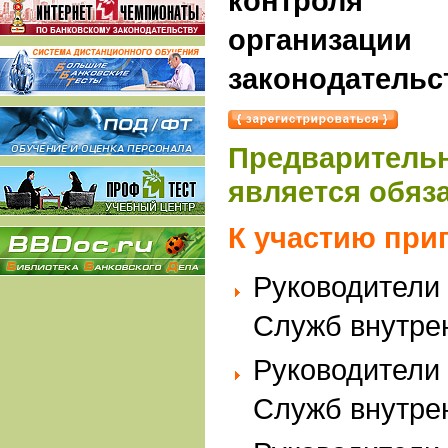
контроля
организа
законодательст
Предварител
является обяз
К участию при
Руководители
Служб внутрен
Руководители
Служб внутрен