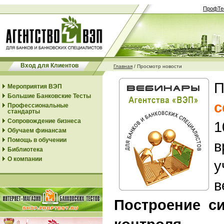
ПрофТе
Вход для Клиентов
Главная
/
Просмотр новости
П
Мероприятия ВЭП
Большие Банковские Тесты
с
Профессиональные
стандарты
Сопровождение бизнеса
1
Обучаем финансам
Помощь в обучении
Библиотека
О компании
у
в
Построение с