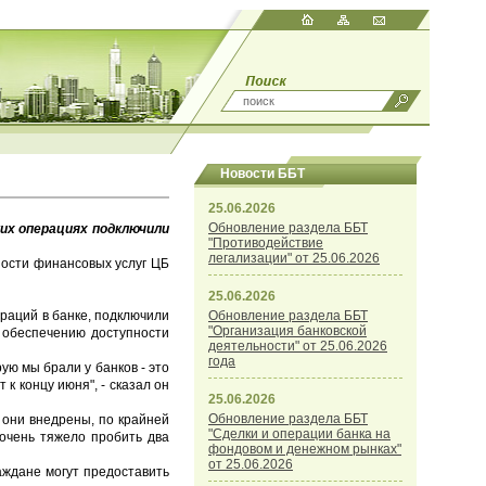
Новости ББТ
25.06.2026
Обновление раздела ББТ
ких операциях подключили
"Противодействие
легализации" от 25.06.2026
ности финансовых услуг ЦБ
25.06.2026
раций в банке, подключили
Обновление раздела ББТ
"Организация банковской
 обеспечению доступности
деятельности" от 25.06.2026
года
рую мы брали у банков - это
к концу июня", - сказал он
25.06.2026
Обновление раздела ББТ
е они внедрены, по крайней
"Сделки и операции банка на
 очень тяжело пробить два
фондовом и денежном рынках"
от 25.06.2026
аждане могут предоставить