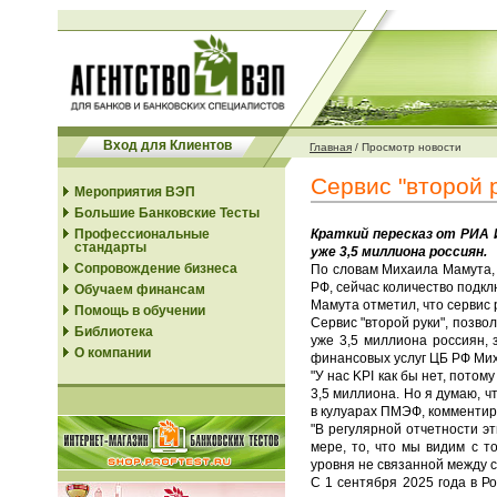
Вход для Клиентов
Главная
/
Просмотр новости
Сервис "второй 
Мероприятия ВЭП
Большие Банковские Тесты
Профессиональные
Краткий пересказ от РИА И
стандарты
уже 3,5 миллиона россиян.
Сопровождение бизнеса
По словам Михаила Мамута,
РФ, сейчас количество подк
Обучаем финансам
Мамута отметил, что сервис
Помощь в обучении
Сервис "второй руки", позв
Библиотека
уже 3,5 миллиона россиян,
О компании
финансовых услуг ЦБ РФ Ми
"У нас KPI как бы нет, потом
3,5 миллиона. Но я думаю, ч
в кулуарах ПМЭФ, комментиру
"В регулярной отчетности эт
мере, то, что мы видим с т
уровня не связанной между с
С 1 сентября 2025 года в Р