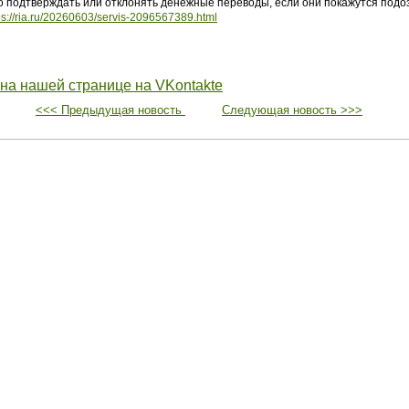
во подтверждать или отклонять денежные переводы, если они покажутся под
ps://ria.ru/20260603/servis-2096567389.html
 на нашей странице на VKontakte
<<< Предыдущая новость
Следующая новость >>>