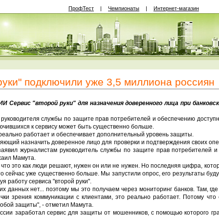
ПрофТест
|
Чемпионаты
|
Интернет-магазин
руки" подключили уже 3,5 миллиона россиян
И Сервис "второй руки" для назначения доверенного лица при банковс
 руководителя службы по защите прав потребителей и обеспечению доступ
лючившихся к сервису может быть существенно больше.
 реально работает и обеспечивает дополнительный уровень защиты.
оляющий назначить доверенное лицо для проверки и подтверждения своих опе
 заявил журналистам руководитель службы по защите прав потребителей и
хаил Мамута.
у что это как люди решают, нужен он или не нужен. Но последняя цифра, кото
то сейчас уже существенно больше. Мы запустили опрос, его результаты будут 
я работу сервиса "второй руки".
их данных нет... поэтому мы это получаем через мониторинг банков. Там, гд
очки зрения коммуникации с клиентами, это реально работает. Потому что
обой защиты", - отметил Мамута.
оссии заработал сервис для защиты от мошенников, с помощью которого гр