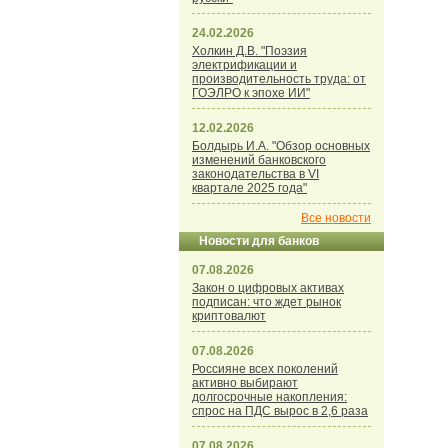
24.02.2026
Холкин Д.В. "Поэзия
электрификации и
производительность труда: от
ГОЭЛРО к эпохе ИИ"
12.02.2026
Болдырь И.А. "Обзор основных
изменений банковского
законодательства в VI
квартале 2025 года"
Все новости
Новости для банков
07.08.2026
Закон о цифровых активах
подписан: что ждет рынок
криптовалют
07.08.2026
Россияне всех поколений
активно выбирают
долгосрочные накопления:
спрос на ПДС вырос в 2,6 раза
07.08.2026