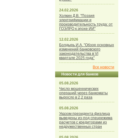
24.02.2026
Холкин Д.В. "Поэзия
электрификации и
производительность труда: от
ГОЭЛРО к эпохе ИИ"
12.02.2026
Болдырь И.А. "Обзор основных
изменений банковского
законодательства в VI
квартале 2025 года"
Все новости
Новости для банков
05.08.2026
Число мошеннических
операций через банкоматы
выросло в 2,2 раза
05.08.2026
Указом президента физлица
выведены из-под спецрежима
расчетов с кредиторами из
недружественных стран
05.08.2026