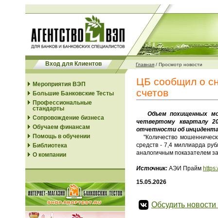
Вход для Клиентов
Главная
/
Просмотр новости
ЦБ сообщил о с
Мероприятия ВЭП
счетов
Большие Банковские Тесты
Профессиональные
стандарты
Объем похищенных мошен
Сопровождение бизнеса
четвертому кварталу 20
Обучаем финансам
отчетности об инцидентах
Помощь в обучении
"Количество мошеннических
средств - 7,4 миллиарда ру
Библиотека
аналогичным показателем за 
О компании
Источник:
АЭИ Прайм
https
15.05.2026
Обсудить новости