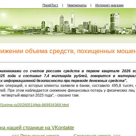
ПрофТест
|
Чемпионаты
|
Интернет-магазин
нижении объема средств, похищенных моше
никами со счетов россиян средств в первом квартале 2026 год
25 года и составил 7,4 миллиарда рублей, говорится в материа
 информационной безопасности при переводе денежных средств".
 операций, о которых клиенты заявили в банки, составило 495,8 тысяч
блей. При этом наблюдается снижение финансовых потерь у физических лиц 
четвертый квартал 2025 года", - сказано там.
://1prime.ru/20260514/tsb-869934368.html
 на нашей странице на VKontakte
<<< Предыдущая новость
Следующая новость >>>