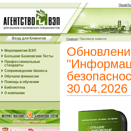
ПрофТе
Вход для Клиентов
Главная
/
Просмотр новости
Обновлени
Мероприятия ВЭП
Большие Банковские Тесты
"Информац
Профессиональные
стандарты
Сопровождение бизнеса
безопаснос
Обучаем финансам
Помощь в обучении
30.04.2026
Библиотека
О компании