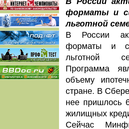
В России акт
форматы и сц
льготной сем
В России акт
форматы и сц
льготной се
Программа яв
объему ипотеч
стране. В Сбере
нее пришлось 
жилищных креди
Сейчас Минф