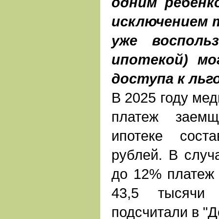
одним ребенк
исключением 
уже воспольз
ипотекой) мо
доступа к льг
В 2025 году ме
платеж заемщ
ипотеке сост
рублей. В случ
до 12% платеж 
43,5 тысячи
подсчитали в "Д