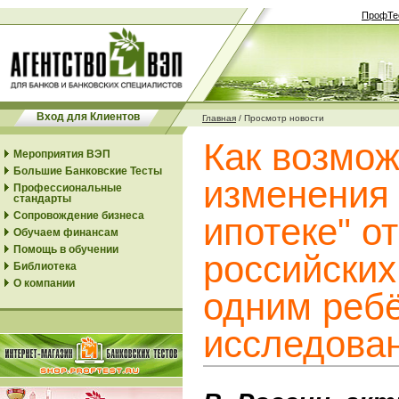
ПрофТе
Вход для Клиентов
Главная
/
Просмотр новости
Как возмо
Мероприятия ВЭП
Большие Банковские Тесты
изменения
Профессиональные
стандарты
Сопровождение бизнеса
ипотеке" о
Обучаем финансам
Помощь в обучении
российских
Библиотека
О компании
одним ребё
исследова