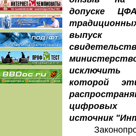
допуске Ц
традиционн
выпуск
свидетел
министерс
исключить 
которой эт
распространя
цифровых 
источник "Ин
Законопрое