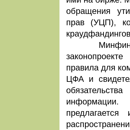
обращения ут
прав (УЦП), к
краудфандинго
Минфин от
законопроекте
правила для ко
ЦФА и свидете
обязательст
информации.
предлагается
распростра