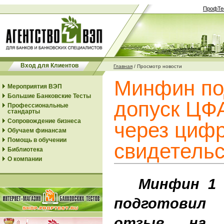
ПрофТе
Вход для Клиентов
Главная
/
Просмотр новости
Минфин по
Мероприятия ВЭП
Большие Банковские Тесты
допуск ЦФ
Профессиональные
стандарты
Сопровождение бизнеса
через циф
Обучаем финансам
Помощь в обучении
свидетельс
Библиотека
О компании
Минфин 1 ок
подготовил
отзыв на 