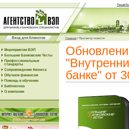
ПрофТе
Вход для Клиентов
Главная
/
Просмотр новости
Обновлени
Мероприятия ВЭП
Большие Банковские Тесты
"Внутренни
Профессиональные
стандарты
Сопровождение бизнеса
банке" от 3
Обучаем финансам
Помощь в обучении
Библиотека
О компании