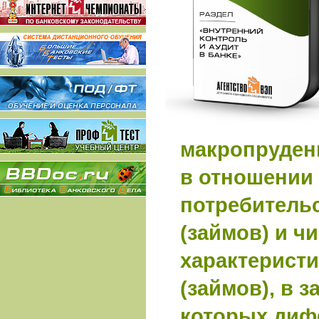
макропруден
в отношении
потребитель
(займов) и ч
характеристи
(займов), в 
которых ди