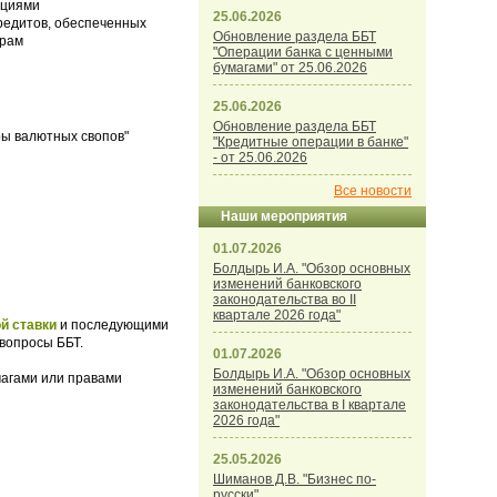
ациями
25.06.2026
редитов, обеспеченных
Обновление раздела ББТ
орам
"Операции банка с ценными
бумагами" от 25.06.2026
25.06.2026
Обновление раздела ББТ
ры валютных свопов"
"Кредитные операции в банке"
- от 25.06.2026
Все новости
Наши мероприятия
01.07.2026
Болдырь И.А. "Обзор основных
изменений банковского
законодательства во II
квартале 2026 года"
ой ставки
и последующими
вопросы ББТ.
01.07.2026
Болдырь И.А. "Обзор основных
магами или правами
изменений банковского
законодательства в I квартале
2026 года"
25.05.2026
Шиманов Д.В. "Бизнес по-
русски"