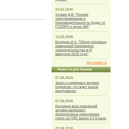
24.02.2026
Холкин Д.В. "Поэзия
электрификации и
производительность труда: от
ГОЭЛРО к эпохе ИИ"
12.02.2026
Болдырь И.А. "Обзор основных
изменений банковского
законодательства в VI
квартале 2025 года"
Все новости
Новости для банков
07.08.2026
Закон о цифровых активах
подписан: что ждет рынок
криптовалют
07.08.2026
Россияне всех поколений
активно выбирают
долгосрочные накопления:
спрос на ПДС вырос в 2,6 раза
07.08.2026