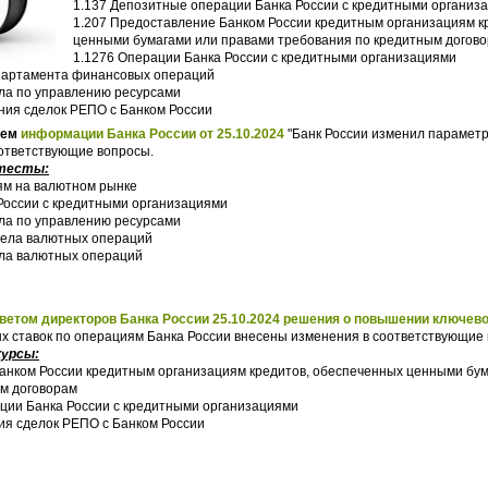
1.137 Депозитные операции Банка России с кредитными организ
1.207 Предоставление Банком России кредитным организациям к
ценными бумагами или правами требования по кредитным догов
1.1276 Операции Банка России с кредитными организациями
епартамента финансовых операций
ла по управлению ресурсами
ния сделок РЕПО с Банком России
ием
информации Банка России от 25.10.2024
"Банк России изменил парамет
ответствующие вопросы.
 тесты:
ям на валютном рынке
России с кредитными организациями
ла по управлению ресурсами
дела валютных операций
ела валютных операций
ветом директоров Банка России 25.10.2024 решения о повышении ключев
 ставок по операциям Банка России внесены изменения в соответствующие 
курсы:
анком России кредитным организациям кредитов, обеспеченных ценными бу
м договорам
ции Банка России с кредитными организациями
ия сделок РЕПО с Банком России