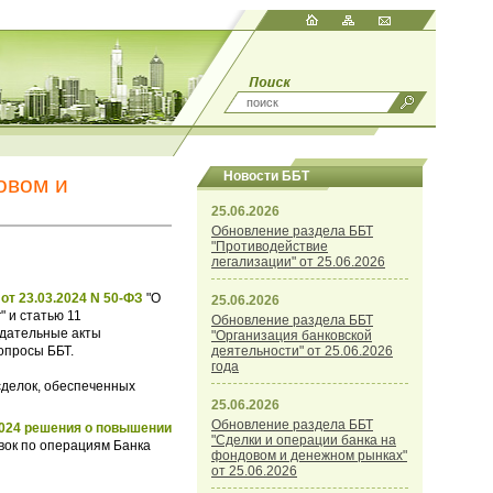
Новости ББТ
овом и
25.06.2026
Обновление раздела ББТ
"Противодействие
легализации" от 25.06.2026
от 23.03.2024 N 50-ФЗ
"О
25.06.2026
 и статью 11
Обновление раздела ББТ
одательные акты
"Организация банковской
опросы ББТ.
деятельности" от 25.06.2026
года
сделок, обеспеченных
25.06.2026
Обновление раздела ББТ
2024 решения о повышении
"Сделки и операции банка на
ок по операциям Банка
фондовом и денежном рынках"
от 25.06.2026