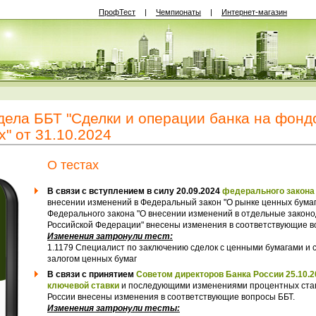
ПрофТест
|
Чемпионаты
|
Интернет-магазин
ела ББТ "Сделки и операции банка на фонд
" от 31.10.2024
О тестах
В связи с вступлением в силу 20.09.2024
федерального закона 
внесении изменений в Федеральный закон "О рынке ценных бумаг"
Федерального закона "О внесении изменений в отдельные закон
Российской Федерации" внесены изменения в соответствующие в
Изменения затронули тест:
1.1179 Специалист по заключению сделок с ценными бумагами и 
залогом ценных бумаг
В связи с принятием
Советом директоров Банка России 25.10.
ключевой ставки
и последующими изменениями процентных став
России внесены изменения в соответствующие вопросы ББТ.
Изменения затронули тесты: