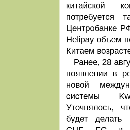
китайской ко
потребуется 
Центробанке РФ
Helipay объем 
Китаем возрасте
Ранее, 28 авгус
появлении в р
новой междун
системы Kwik
Уточнялось, ч
будет делать
СНГ, ЕС и 