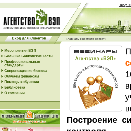
ПрофТе
Вход для Клиентов
Главная
/
Просмотр новости
П
Мероприятия ВЭП
Большие Банковские Тесты
с
Профессиональные
стандарты
Сопровождение бизнеса
1
Обучаем финансам
Помощь в обучении
Библиотека
О компании
у
в
Построение с