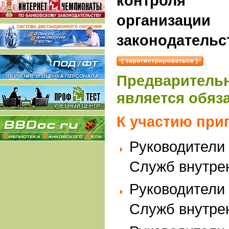
контроля
организа
законодательст
Предварител
является обяз
К участию при
Руководители
Служб внутрен
Руководители
Служб внутрен