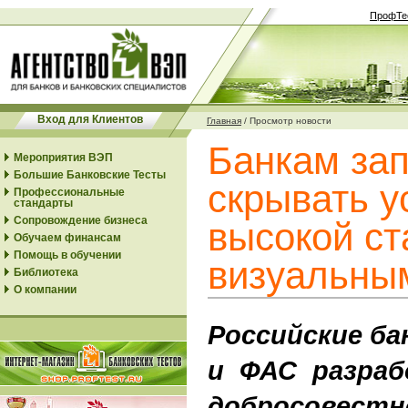
ПрофТе
Вход для Клиентов
Главная
/
Просмотр новости
Банкам зап
Мероприятия ВЭП
Большие Банковские Тесты
скрывать у
Профессиональные
стандарты
Сопровождение бизнеса
высокой ст
Обучаем финансам
Помощь в обучении
визуальны
Библиотека
О компании
Российские ба
и ФАС разраб
добросовестн