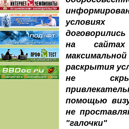
информирова
условиях 
договорились
на сайтах
максималь
раскрытия усл
не скры
привлекател
помощью визу
не проставля
"галочки