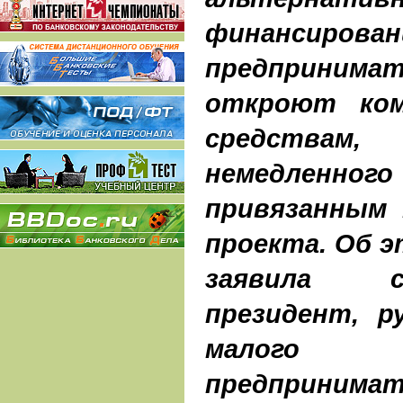
финанси
предприним
откроют ком
средствам
немедленн
привязанным 
проекта. Об 
заявила с
президент, р
малого 
предприни