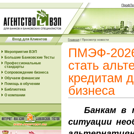
ПрофТе
Вход для Клиентов
Главная
/
Просмотр новости
ПМЭФ-2026
Мероприятия ВЭП
Большие Банковские Тесты
стать альт
Профессиональные
стандарты
Сопровождение бизнеса
кредитам д
Обучаем финансам
Помощь в обучении
бизнеса
Библиотека
О компании
Банкам в т
ситуации нео
альтернати