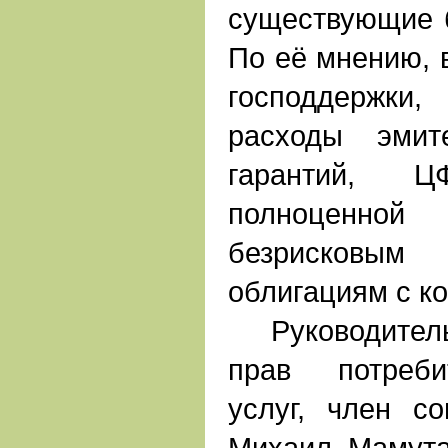
существующие б
По её мнению, 
господдержки
расходы эмит
гарантий, 
полноценно
безрисковы
облигациям с к
Руководитель
прав потреби
услуг, член с
Михаил Мамута