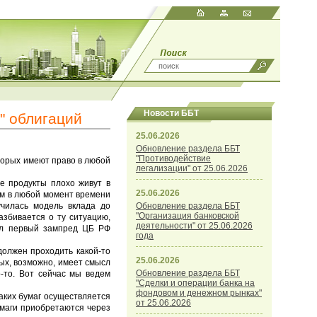
Новости ББТ
" облигаций
25.06.2026
Обновление раздела ББТ
"Противодействие
торых имеют право в любой
легализации" от 25.06.2026
ые продукты плохо живут в
25.06.2026
ом в любой момент времени
училась модель вклада до
Обновление раздела ББТ
"Организация банковской
азбивается о ту ситуацию,
деятельности" от 25.06.2026
етил первый зампред ЦБ РФ
года
должен проходить какой-то
25.06.2026
рых, возможно, имеет смысл
Обновление раздела ББТ
-то. Вот сейчас мы ведем
"Сделки и операции банка на
фондовом и денежном рынках"
аких бумаг осуществляется
от 25.06.2026
умаги приобретаются через