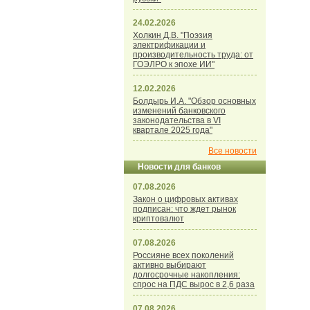
24.02.2026
Холкин Д.В. "Поэзия
электрификации и
производительность труда: от
ГОЭЛРО к эпохе ИИ"
12.02.2026
Болдырь И.А. "Обзор основных
изменений банковского
законодательства в VI
квартале 2025 года"
Все новости
Новости для банков
07.08.2026
Закон о цифровых активах
подписан: что ждет рынок
криптовалют
07.08.2026
Россияне всех поколений
активно выбирают
долгосрочные накопления:
спрос на ПДС вырос в 2,6 раза
07.08.2026