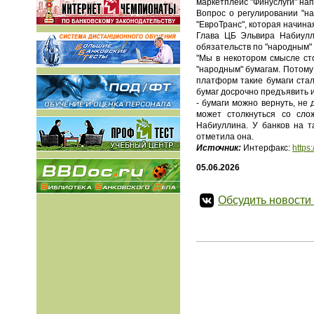
маркетплейс "Финуслуги" на
Вопрос о регулировании "на
"ЕвроТранс", которая начина
Глава ЦБ Эльвира Набиулл
обязательств по "народным" 
"Мы в некотором смысле ст
"народным" бумагам. Потому
платформ такие бумаги стал
бумаг досрочно предъявить и
- бумаги можно вернуть, не
может столкнуться со сло
Набиуллина. У банков на т
отметила она.
Источник:
Интерфакс:
https
05.06.2026
Обсудить новости