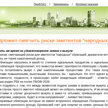
ПрофТест
|
Чемпионаты
|
Интернет-магазин
дложил смягчить риски эмитентов "народных
ть им время на удовлетворение заявок о выкупе
низм, смягчающий риски для эмитентов "народных" облигаций, держатели ко
пу, не теряя накопленный доход.
облигации оказались в какой-то степени идеальным продуктом, а идеальн
 облигация предполагает, что инвестор может приобрести облигацию с прав
сть потребовать выкуп с уже накопленными процентами. Это такая пол
нтами повышенными, рыночными. Казалось бы - идеально. Но этот идеал р
сложности, трудности, и происходит набег владельцев облигаций", - отм
вью радио РБК на полях ПМЭФ-2026.
л подумать о том, что между моментом подачи заявки и моментом выкупа 
м случае просто эмитент облигаций может не собрать ликвидность. И во-вто
ставки в случае досрочного выкупа в каких-то объемах, превышающих что
либровка, наверное, будет в этом направлении", - заявил Чистюхин.
биржевые облигации, которые не имеют вторичного обращения. Погашение т
ленного купонного дохода. Брокерский счет для покупки не нужен, ценные б