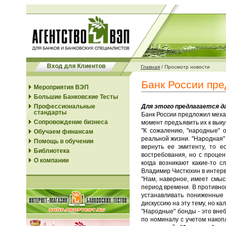
Вход для Клиентов
Главная
/
Просмотр новости
Банк России пре
Мероприятия ВЭП
Большие Банковские Тесты
Профессиональные
Для этого предлагается да
стандарты
Банк России предложил меха
Сопровождение бизнеса
момент предъявить их к выку
"К сожалению, "народные" 
Обучаем финансам
реальной жизни. "Народная"
Помощь в обучении
вернуть ее эмитенту, то е
Библиотека
востребования, но с проце
О компании
когда возникают какие-то 
Владимир Чистюхин в интер
"Нам, наверное, имеет смыс
период времени. В противно
устанавливать пониженные 
дискуссию на эту тему, но ка
"Народные" бонды - это вне
по номиналу с учетом накоп