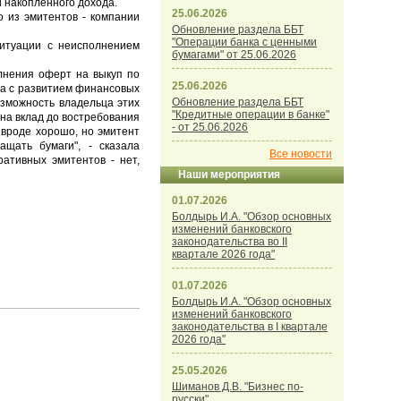
и накопленного дохода.
25.06.2026
о из эмитентов - компании
Обновление раздела ББТ
"Операции банка с ценными
итуации с неисполнением
бумагами" от 25.06.2026
олнения оферт на выкуп по
25.06.2026
 а с развитием финансовых
Обновление раздела ББТ
озможность владельца этих
"Кредитные операции в банке"
 на вклад до востребования
- от 25.06.2026
 вроде хорошо, но эмитент
ащать бумаги", - сказала
Все новости
ативных эмитентов - нет,
Наши мероприятия
01.07.2026
Болдырь И.А. "Обзор основных
изменений банковского
законодательства во II
квартале 2026 года"
01.07.2026
Болдырь И.А. "Обзор основных
изменений банковского
законодательства в I квартале
2026 года"
25.05.2026
Шиманов Д.В. "Бизнес по-
русски"