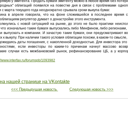
прямую у эмитента. Продать бумаги эмитенту можно в любое время без потер
родных" облигаций появился на повестке дня в связи с проблемами одног
я с марта текущего года неоднократно срывала сроки выкупа бумаг.
ина в апреле говорила, что на фоне сложившейся в последнее время с
облигациям регулятор думает о донастройке этого инструмента.
олкнулись с новой ситуацией на рынке, до этого не было практики неисп
 что изначально такие бумаги выпускались либо Минфином, либо регионами,
и выпускать и компании. И зачастую такие бумаги, они предусматривают в
х к выкупу. При наличии такого условия облигации похожи, в каком-то смысле,
 дожидаясь даты погашения, с накопленной доходностью. Для инвестора это
жностями, если инвесторы по каким-то причинам начнут массово возвр
акие случаи есть межбанковский рынок, рефинансирование ЦБ, а у корпор
://www.interfax.ru/forumspb/1093982
 на нашей странице на VKontakte
<<< Предыдущая новость
Следующая новость >>>