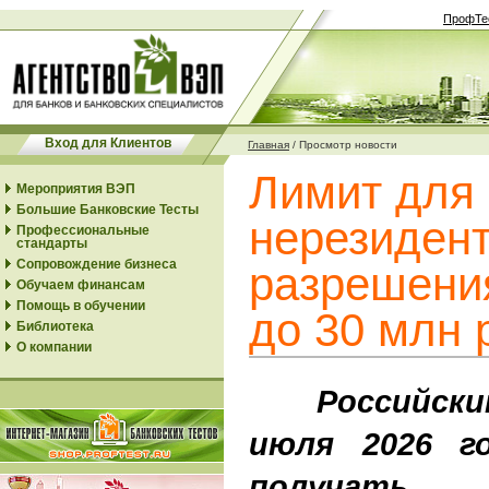
ПрофТе
Вход для Клиентов
Главная
/
Просмотр новости
Лимит для
Мероприятия ВЭП
Большие Банковские Тесты
нерезидент
Профессиональные
стандарты
Сопровождение бизнеса
разрешени
Обучаем финансам
Помощь в обучении
до 30 млн 
Библиотека
О компании
Российским
июля 2026 г
получать 