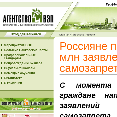
ПрофТе
Вход для Клиентов
Главная
/
Просмотр новости
Россияне п
Мероприятия ВЭП
Большие Банковские Тесты
млн заявле
Профессиональные
стандарты
Сопровождение бизнеса
самозапрет
Обучаем финансам
Помощь в обучении
Библиотека
С момента 
О компании
граждане на
заявлений
самозапрета 