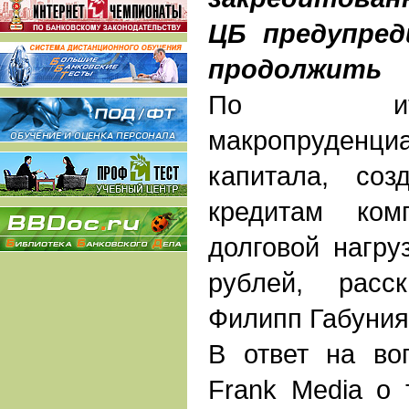
ЦБ предупред
продолжить
По ит
макропруде
капитала, со
кредитам ком
долговой нагру
рублей, расс
Филипп Габуния
В ответ на во
Frank Media о 