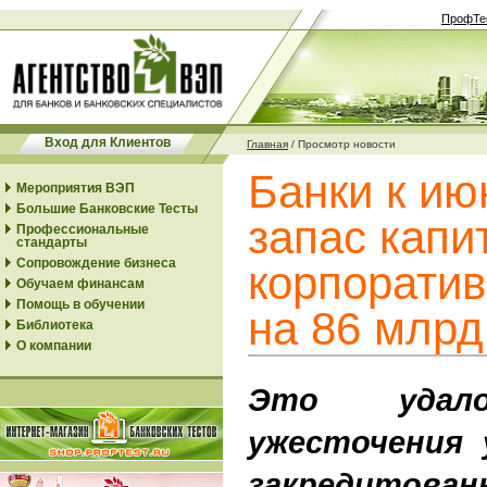
ПрофТе
Вход для Клиентов
Главная
/
Просмотр новости
Банки к ию
Мероприятия ВЭП
Большие Банковские Тесты
запас капи
Профессиональные
стандарты
Сопровождение бизнеса
корпорати
Обучаем финансам
Помощь в обучении
на 86 млрд
Библиотека
О компании
Это удал
ужесточения 
закредитован