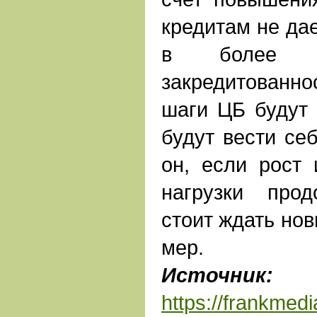
кредитам не да
в более в
закредитован
шаги ЦБ будут з
будут вести се
он, если рост 
нагрузки про
стоит ждать но
мер.
Источ
https://frankmed