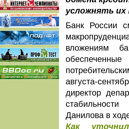
усложнять их 
Банк России с
макропруденци
вложениям ба
обеспеченн
потребительс
августа-сентябр
директор депа
стабильнос
Данилова в ход
Как уточни