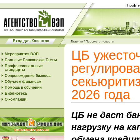
ПрофТе
Вход для Клиентов
Главная
/
Просмотр новости
ЦБ ужесто
Мероприятия ВЭП
Большие Банковские Тесты
регулиров
Профессиональные
стандарты
Сопровождение бизнеса
секьюритиз
Обучаем финансам
Помощь в обучении
2026 года
Библиотека
О компании
ЦБ не даст ба
нагрузку на к
обмена кредит