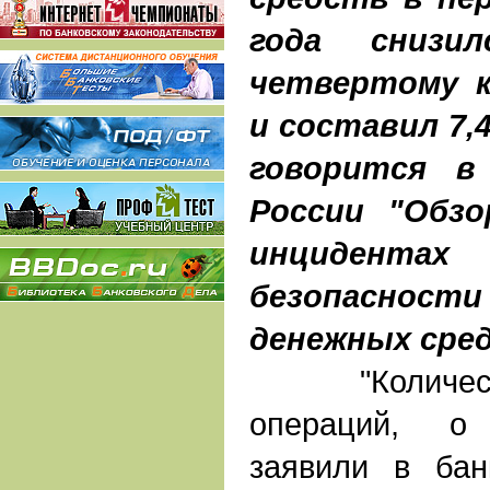
года снизи
четвертому к
и составил 7,
говорится в
России "Обз
инцидентах
безопаснос
денежных сре
"Количеств
операций, о
заявили в бан