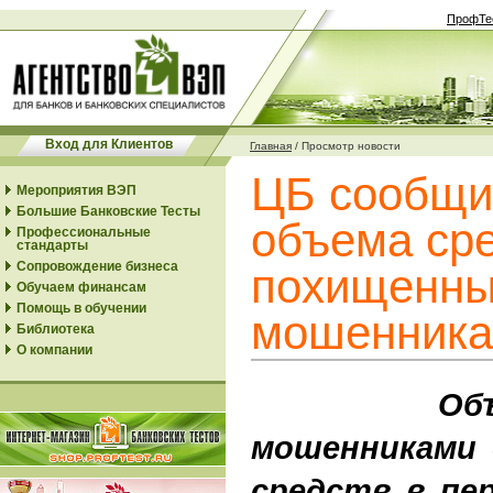
ПрофТе
Вход для Клиентов
Главная
/
Просмотр новости
ЦБ сообщи
Мероприятия ВЭП
Большие Банковские Тесты
объема сре
Профессиональные
стандарты
Сопровождение бизнеса
похищенн
Обучаем финансам
Помощь в обучении
мошенника
Библиотека
О компании
Объем 
мошенниками 
средств в пе