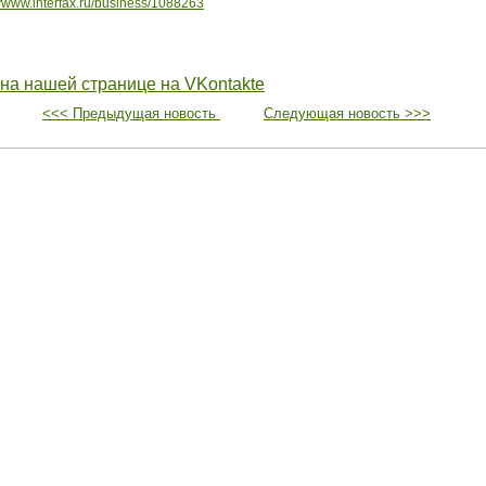
//www.interfax.ru/business/1088263
 на нашей странице на VKontakte
<<< Предыдущая новость
Следующая новость >>>