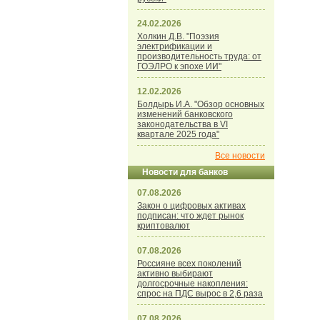
24.02.2026
Холкин Д.В. "Поэзия
электрификации и
производительность труда: от
ГОЭЛРО к эпохе ИИ"
12.02.2026
Болдырь И.А. "Обзор основных
изменений банковского
законодательства в VI
квартале 2025 года"
Все новости
Новости для банков
07.08.2026
Закон о цифровых активах
подписан: что ждет рынок
криптовалют
07.08.2026
Россияне всех поколений
активно выбирают
долгосрочные накопления:
спрос на ПДС вырос в 2,6 раза
07.08.2026