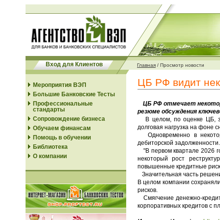
Вход для Клиентов
Главная
/
Просмотр новости
ЦБ РФ видит нек
Мероприятия ВЭП
Большие Банковские Тесты
Профессиональные
ЦБ РФ отмечает некоторы
стандарты
резюме обсуждения ключев
Сопровождение бизнеса
В целом, по оценке ЦБ, зн
долговая нагрузка на фоне 
Обучаем финансам
Одновременно в некоторы
Помощь в обучении
дебиторской задолженности.
Библиотека
"В первом квартале 2026 г
О компании
некоторый рост реструкту
повышенные кредитные риски"
Значительная часть решени
В целом компании сохраняли
рисков.
Смягчение денежно-кредитн
корпоративных кредитов с п