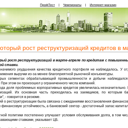
ПрофТест
|
Чемпионаты
|
Интернет-магазин
оторый рост реструктуризаций кредитов в м
й рост реструктуризаций в марте-апреле по кредитам с повышенным
ой ставки.
ачимого ухудшения качества кредитного портфеля не наблюдалось. У о
снижения выручки из-за менее благоприятной рыночной конъюнктуры.
х сегментах обрабатывающей промышленности и добычи наблюдался 
 При этом он произошел у ограниченного числа компаний.
ода доля проблемных корпоративных кредитов увеличилась незначительно.
ризаций. Их основная часть приходилась на заемщиков, по которым б
, - говорится в резюме.
й о реструктуризации была связана с ожиданиями восстановления финансо
 финансовую устойчивость, а банковский сектор - достаточный запас капита
ой политики постепенно улучшает условия обслуживания долга, в том чис
лавающими ставками, указывает ЦБ.