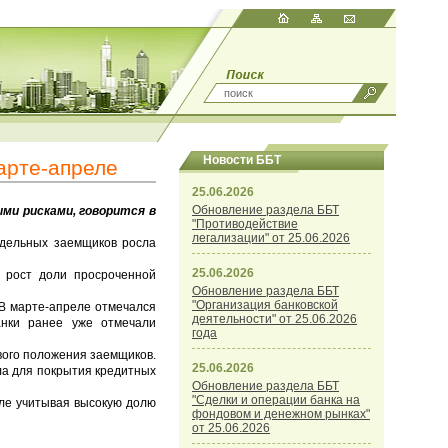
Новости ББТ
арте-апреле
25.06.2026
Обновление раздела ББТ
и рисками, говорится в
"Противодействие
легализации" от 25.06.2026
тдельных заемщиков росла
25.06.2026
рост доли просроченной
Обновление раздела ББТ
"Организация банковской
 В марте-апреле отмечался
деятельности" от 25.06.2026
анки ранее уже отмечали
года
вого положения заемщиков.
25.06.2026
ла для покрытия кредитных
Обновление раздела ББТ
"Сделки и операции банка на
ле учитывая высокую долю
фондовом и денежном рынках"
от 25.06.2026