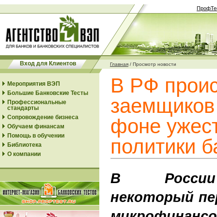
ПрофТе
Вход для Клиентов
Главная
/
Просмотр новости
В РФ проис
Мероприятия ВЭП
Большие Банковские Тесты
заемщиков
Профессиональные
стандарты
Сопровождение бизнеса
фоне ужест
Обучаем финансам
Помощь в обучении
политики б
Библиотека
О компании
В России
некоторый пе
микрофинанс