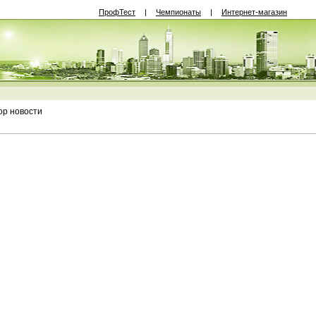
ПрофТест
|
Чемпионаты
|
Интернет-магазин
р новости