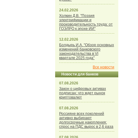
24.02.2026
Холкин Д.В. "Поэзия
электрификации и
производительность труда: от
ГОЭЛРО к эпохе ИИ"
12.02.2026
Болдырь И.А. "Обзор основных
изменений банковского
законодательства в VI
квартале 2025 года"
Все новости
Новости для банков
07.08.2026
Закон о цифровых активах
подписан: что ждет рынок
криптовалют
07.08.2026
Россияне всех поколений
активно выбирают
долгосрочные накопления:
спрос на ПДС вырос в 2,6 раза
07.08.2026