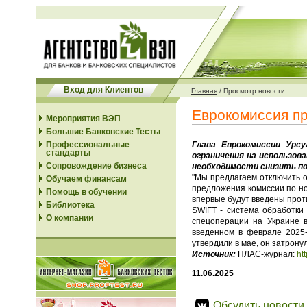
Вход для Клиентов
Главная
/
Просмотр новости
Еврокомиссия пр
Мероприятия ВЭП
Большие Банковские Тесты
Профессиональные
Глава Еврокомиссии Урсу
стандарты
ограничения на использова
Сопровождение бизнеса
необходимости снизить пот
"Мы предлагаем отключить о
Обучаем финансам
предложения комиссии по но
Помощь в обучении
впервые будут введены проти
Библиотека
SWIFT - система обработки
О компании
спецоперации на Украине в
введенном в феврале 2025-
утвердили в мае, он затрону
Источник:
ПЛАС-журнал:
ht
11.06.2025
Обсудить новости