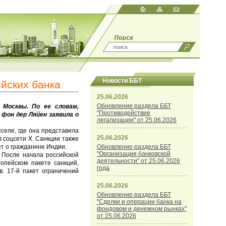
Новости ББТ
йских банка
25.06.2026
Обновление раздела ББТ
 Москвы. По ее словам,
"Противодействие
 фон дер Ляйен заявила о
легализации" от 25.06.2026
селе, где она представила
25.06.2026
в соцсети Х. Санкции также
ет о гражданине Индии.
Обновление раздела ББТ
"Организация банковской
 После начала российской
деятельности" от 25.06.2026
опейском пакете санкций,
года
. 17-й пакет ограничений
25.06.2026
Обновление раздела ББТ
"Сделки и операции банка на
фондовом и денежном рынках"
от 25.06.2026