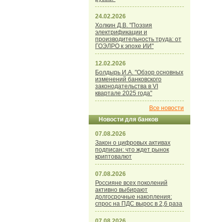
24.02.2026
Холкин Д.В. "Поэзия
электрификации и
производительность труда: от
ГОЭЛРО к эпохе ИИ"
12.02.2026
Болдырь И.А. "Обзор основных
изменений банковского
законодательства в VI
квартале 2025 года"
Все новости
Новости для банков
07.08.2026
Закон о цифровых активах
подписан: что ждет рынок
криптовалют
07.08.2026
Россияне всех поколений
активно выбирают
долгосрочные накопления:
спрос на ПДС вырос в 2,6 раза
07.08.2026