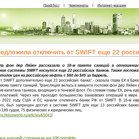
ПрофТест
|
Чемпионаты
|
Интернет-магазин
едложила отключить от SWIFT еще 22 росси
ла фон дер Ляйен рассказала о 18-м пакете санкций в отношении
ние системы SWIFT коснутся еще 22 российских банков. Также госпожа
олок цен на российскую нефть с $60 до $45 за баррель.
т SWIFT дополнительно еще 22 российских банка",- сказала глава ЕК в Брюс
вому пакету санкций. Трансляция велась в аккаунте госпожи фон дер Ляйен 
в капитана танкера, входящего в теневой флот. По словам главы ЕК, речь ид
 платежей. Через нее проходит большинство банковских операций в мире.
 2022 году США и ЕС начали отключать банки РФ от SWIFT. В 16-м евр
го, был запрещен доступ к системе SWIFT для еще 13 российских банков
л 189 судов, 75 физических и юридических лиц.
tps://plusworld.ru/articles/65043/
 на нашей странице на VKontakte