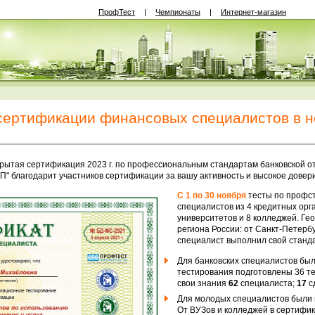
ПрофТест
|
Чемпионаты
|
Интернет-магазин
сертификации финансовых специалистов в н
рытая сертификация 2023 г. по профессиональным стандартам банковской о
ЭП" благодарит участников сертификации за вашу активность и высокое дове
С 1 по 30 ноября
тесты по проф
специалистов из 4 кредитных орг
университетов и 8 колледжей. Ге
региона России: от Санкт-Петерб
специалист выполнил свой станд
Для банковских специалистов бы
тестирования подготовлены 36 те
свои знания
62
специалиста;
17
с
Для молодых специалистов были 
От ВУЗов и колледжей в сертифи