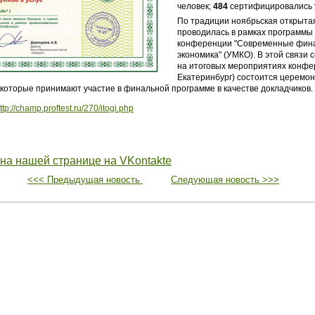
человек;
484
сертифицировались 
По традиции ноябрьская открыта
проводилась в рамках программы
конференции "Современные фин
экономика" (УМКО). В этой связи се
на итоговых мероприятиях конфер
Екатеринбург) состоится церемо
которые принимают участие в финальной программе в качестве докладчиков.
ttp://champ.proftest.ru/270/itogi.php
 на нашей странице на VKontakte
<<< Предыдущая новость
Следующая новость >>>