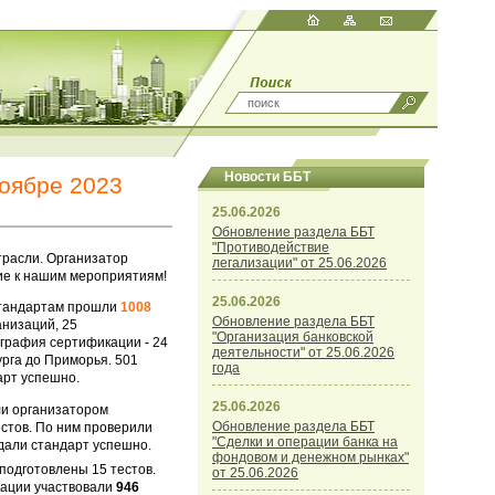
Новости ББТ
оябре 2023
25.06.2026
Обновление раздела ББТ
"Противодействие
трасли. Организатор
легализации" от 25.06.2026
рие к нашим мероприятиям!
25.06.2026
стандартам прошли
1008
Обновление раздела ББТ
анизаций, 25
"Организация банковской
ография сертификации - 24
деятельности" от 25.06.2026
урга до Приморья. 501
года
арт успешно.
25.06.2026
ли организатором
Обновление раздела ББТ
стов. По ним проверили
"Сделки и операции банка на
дали стандарт успешно.
фондовом и денежном рынках"
подготовлены 15 тестов.
от 25.06.2026
кации участвовали
946