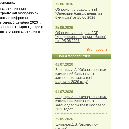
успешно.
25.06.2026
я сертификация
Обновление раздела ББТ
 Уральской молодежной
"Операции банка с ценными
бумагами" от 25.06.2026
ансы и цифровая
годня, 1 декабря 2023 г.,
енции в Ельцин Центре (г.
25.06.2026
ния вручения сертификатов
Обновление раздела ББТ
"Кредитные операции в банке"
- от 25.06.2026
Все новости
Наши мероприятия
01.07.2026
Болдырь И.А. "Обзор основных
изменений банковского
законодательства во II
квартале 2026 года"
01.07.2026
Болдырь И.А. "Обзор основных
изменений банковского
законодательства в I квартале
2026 года"
25.05.2026
Шиманов Д.В. "Бизнес по-
русски"