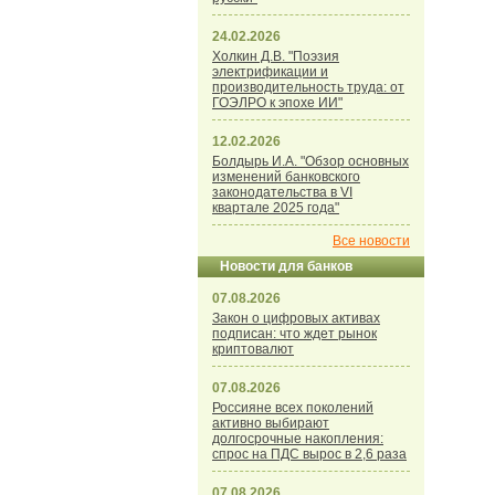
24.02.2026
Холкин Д.В. "Поэзия
электрификации и
производительность труда: от
ГОЭЛРО к эпохе ИИ"
12.02.2026
Болдырь И.А. "Обзор основных
изменений банковского
законодательства в VI
квартале 2025 года"
Все новости
Новости для банков
07.08.2026
Закон о цифровых активах
подписан: что ждет рынок
криптовалют
07.08.2026
Россияне всех поколений
активно выбирают
долгосрочные накопления:
спрос на ПДС вырос в 2,6 раза
07.08.2026