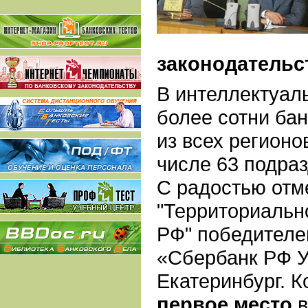
законодательст
В интеллектуал
более сотни ба
из всех регионо
числе 63 подра
С радостью отме
"Территориальн
РФ" победителе
«Сбербанк РФ Ур
Екатеринбург. 
первое место
в