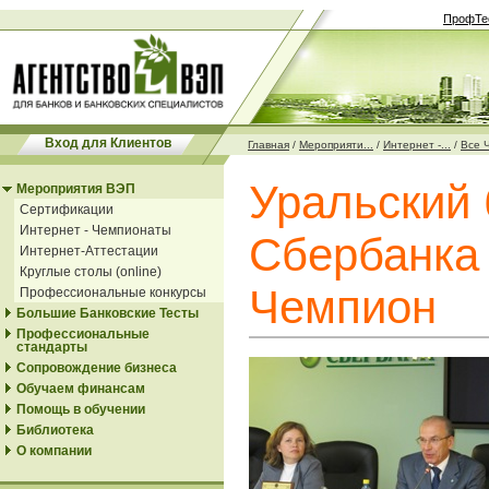
ПрофТе
Вход для Клиентов
Главная
/
Мероприяти...
/
Интернет -...
/
Все Ч
Уральский 
Мероприятия ВЭП
Сертификации
Интернет - Чемпионаты
Сбербанка 
Интернет-Аттестации
Круглые столы (online)
Чемпион
Профессиональные конкурсы
Большие Банковские Тесты
Профессиональные
стандарты
Сопровождение бизнеса
Обучаем финансам
Помощь в обучении
Библиотека
О компании