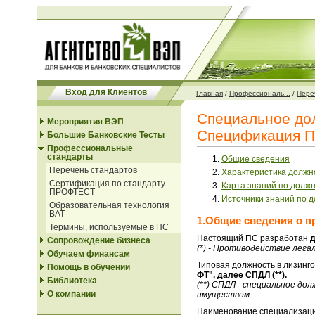
Вход для Клиентов
Главная
/
Профессиональ...
/
Переч
Специальное дол
Мероприятия ВЭП
Спецификация 
Большие Банковские Тесты
Профессиональные
стандарты
Общие сведения
Перечень стандартов
Характеристика должн
Сертификация по стандарту
Карта знаний по долж
ПРОФТЕСТ
Источники знаний по 
Образовательная технология
ВАТ
1.Общие сведения о п
Термины, используемые в ПС
Настоящий ПС разработан
д
Сопровождение бизнеса
(*) - Противодействие лег
Обучаем финансам
Типовая должность в лизинг
Помощь в обучении
ФТ", далее СПДЛ (**)
.
Библиотека
(**) СПДЛ - специальное д
О компании
имуществом
Наименование специализаци