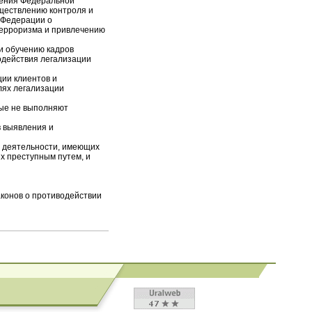
нения Федеральной
ществлению контроля и
 Федерации о
терроризма и привлечению
и обучению кадров
одействия легализации
ии клиентов и
лях легализации
рые не выполняют
в выявления и
й деятельности, имеющих
х преступным путем, и
аконов о противодействии