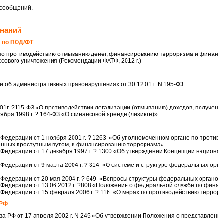
 сообщений.
знаний
 по ПОД/ФТ
о противодействию отмыванию денег, финансированию терроризма и фина
сового уничтожения (Рекомендации ФАТФ, 2012 г.)
и об административных правонарушениях от 30.12.01 г. N 195-ФЗ.
.01г. ?115-ФЗ «О противодействии легализации (отмыванию) доходов, получе
ября 1998 г. ? 164-ФЗ «О финансовой аренде (лизинге)».
 Федерации от 1 ноября 2001 г. ? 1263 «Об уполномоченном органе по прот
енных преступным путем, и финансированию терроризма».
 Федерации от 17 декабря 1997 г. ? 1300 «Об утверждении Концепции нацио
 Федерации от 9 марта 2004 г. ? 314 «О системе и структуре федеральных о
 Федерации от 20 мая 2004 г. ? 649 «Вопросы структуры федеральных органо
 Федерации от 13.06.2012 г. ?808 «Положение о федеральной службе по фин
 Федерации от 15 февраля 2006 г. ? 116 «О мерах по противодействию терро
 РФ
а РФ от 17 апреля 2002 г. N 245 «Об утверждении Положения о представле