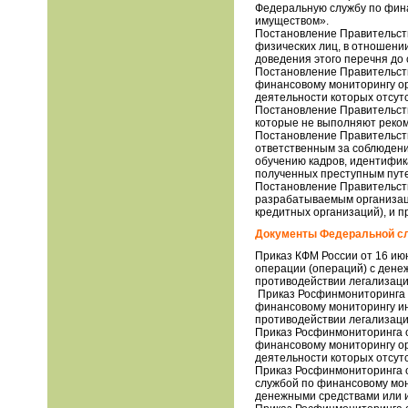
Федеральную службу по фин
имуществом».
Постановление Правительств
физических лиц, в отношении
доведения этого перечня до
Постановление Правительств
финансовому мониторингу о
деятельности которых отсут
Постановление Правительств
которые не выполняют реком
Постановление Правительств
ответственным за соблюдение
обучению кадров, идентифик
полученных преступным пут
Постановление Правительств
разрабатываемым организац
кредитных организаций), и 
Документы Федеральной с
Приказ КФМ России от 16 ию
операции (операций) с ден
противодействии легализаци
Приказ Росфинмониторинга о
финансовому мониторингу ин
противодействии легализаци
Приказ Росфинмониторинга о
финансовому мониторингу о
деятельности которых отсут
Приказ Росфинмониторинга о
службой по финансовому мон
денежными средствами или и