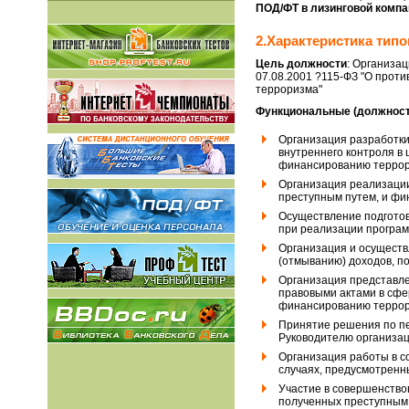
ПОД/ФТ в лизинговой компа
2.Характеристика тип
Цель должности
: Организа
07.08.2001 ?115-ФЗ "О прот
терроризма"
Функциональные (должност
Организация разработки
внутреннего контроля в
финансированию террор
Организация реализации
преступным путем, и фи
Осуществление подготов
при реализации програм
Организация и осуществ
(отмыванию) доходов, п
Организация представле
правовыми актами в сфе
финансированию террор
Принятие решения по п
Руководителю организац
Организация работы в с
случаях, предусмотренны
Участие в совершенство
полученных преступным