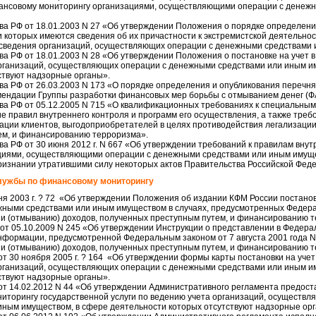
ансовому мониторингу организациями, осуществляющими операции с денеж
а РФ от 18.01.2003 N 27 «Об утверждении Положения о порядке определени
 которых имеются сведения об их причастности к экстремистской деятельнос
 сведения организаций, осуществляющих операции с денежными средствами
а РФ от 18.01.2003 N 28 «Об утверждении Положения о постановке на учет 
рганизаций, осуществляющих операции с денежными средствами или иным и
ствуют надзорные органы».
а РФ от 26.03.2003 N 173 «О порядке определения и опубликования перечня 
ендации Группы разработки финансовых мер борьбы с отмыванием денег (Ф
а РФ от 05.12.2005 N 715 «О квалификационных требованиях к специальны
 правил внутреннего контроля и программ его осуществления, а также требо
ации клиентов, выгодоприобретателей в целях противодействия легализации
ем, и финансированию терроризма».
а РФ от 30 июня 2012 г. N 667 «Об утверждении требований к правилам внут
иями, осуществляющими операции с денежными средствами или иным имуще
признании утратившими силу некоторых актов Правительства Российской Фед
лужбы по финансовому мониторингу
ня 2003 г. ? 72 «Об утверждении Положения об издании КФМ России постано
ежными средствами или иным имуществом в случаях, предусмотренных Федер
и (отмыванию) доходов, полученных преступным путем, и финансированию 
т 05.10.2009 N 245 «Об утверждении Инструкции о представлении в Федера
формации, предусмотренной Федеральным законом от 7 августа 2001 года N
и (отмыванию) доходов, полученных преступным путем, и финансированию 
т 30 ноября 2005 г. ? 164 «Об утверждении формы карты постановки на учет
рганизаций, осуществляющих операции с денежными средствами или иным и
ствуют надзорные органы».
т 14.02.2012 N 44 «Об утверждении Административного регламента предос
иторингу государственной услуги по ведению учета организаций, осуществл
ным имуществом, в сфере деятельности которых отсутствуют надзорные орг