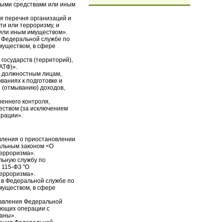
ными средствами или иным
я перечня организаций и
ти или терроризму, и
 или иным имуществом».
в Федеральной службе по
муществом, в сфере
государств (территорий),
АТФ)».
м должностным лицам,
ваниях к подготовке и
 (отмыванию) доходов,
реннего контроля,
ством (за исключением
ерации».
вления о приостановлении
альным законом <О
терроризма».
льную службу по
 115-ФЗ "О
терроризма».
 в Федеральной службе по
муществом, в сфере
тавления Федеральной
яющих операции с
аны».