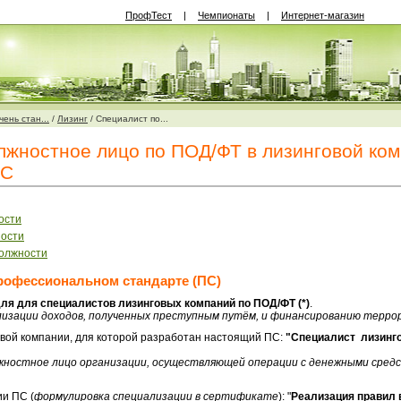
ПрофТест
|
Чемпионаты
|
Интернет-магазин
ень стан...
/
Лизинг
/
Специалист по...
жностное лицо по ПОД/ФТ в лизинговой ком
ПС
ости
ности
должности
рофессиональном стандарте (ПС)
ля для специалистов лизинговых компаний по ПОД/ФТ (*)
.
ализации доходов, полученных преступным путём, и финансированию терро
овой компании, для которой разработан настоящий ПС:
"Специалист лизинг
олжностное лицо организации, осуществляющей операции с денежными сред
и ПС (
формулировка специализации в сертификате
): "
Реализация правил 