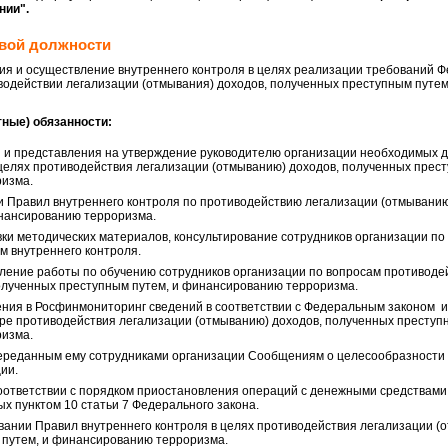
нии
".
овой должности
ция и осуществление внутреннего контроля в целях реализации требований Ф
иводействии легализации (отмывания) доходов, полученных преступным путе
ные) обязанности:
 и представления на утверждение руководителю организации необходимых д
 целях противодействия легализации (отмыванию) доходов, полученных прест
изма.
 Правил внутреннего контроля по противодействию легализации (отмыванию
нансированию терроризма.
ки методических материалов, консультирование сотрудников организации п
м внутреннего контроля.
ление работы по обучению сотрудников организации по вопросам противоде
олученных преступным путем, и финансированию терроризма.
ния в Росфинмониторинг сведений в соответствии с Федеральным законом и
ре противодействия легализации (отмыванию) доходов, полученных преступн
изма.
ереданным ему сотрудниками организации Сообщениям о целесообразности 
ии.
оответствии с порядком приостановления операций с денежными средствами
х пунктом 10 статьи 7 Федерального закона.
вании Правил внутреннего контроля в целях противодействия легализации (
 путем, и финансированию терроризма.