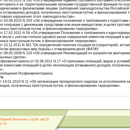
т 06.06.2012 N 192 «Об утверждении Административного регламента испол
иторингу и ее территориальными органами государственной функции по осу
дическими и физическими лицами требований законодательства Российской
и (отмыванию) доходов, полученных преступным путем, и финансированию 
стивших нарушение этого законодательства».
т 03.08.2010 N 203 «Об утверждении положения о требованиях к подготовке 
х операции с денежными средствами или иным имуществом, в целях против
енных преступным путем, и финансированию терроризма».
т 17.02.2011 N 59 «Об утверждении Положения о требованиях к идентификац
 числе с учетом степени (уровня) риска совершения клиентом операций в це
енных преступным путем, и финансирования терроризма».
т 10.11.2011 N 361 "Об определении перечня государств (территорий), кото
отки финансовых мер борьбы с отмыванием денег (ФАТФ)".
т 08.05.2009 N 103 «Об утверждении Рекомендаций по разработке критерие
бычных сделок».
инмониторинга от 02.08.2011 N 17 «О признаках операций, видов и услови
 клиентами операций в целях легализации (отмывания) доходов, полученны
».
сообщения Росфинмониторинга.
РФ
т 19.01.2010 N 11 «Об организации прокурорского надзора за исполнением з
ходов, полученных преступным путем, и финансированию терроризма».
Первой Пятилетки, стр.64, оф.33
01-74