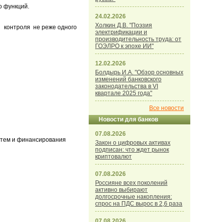
о функций.
24.02.2026
Холкин Д.В. "Поэзия
о контроля не реже одного
электрификации и
производительность труда: от
ГОЭЛРО к эпохе ИИ"
12.02.2026
Болдырь И.А. "Обзор основных
изменений банковского
законодательства в VI
квартале 2025 года"
Все новости
Новости для банков
07.08.2026
утем и финансирования
Закон о цифровых активах
подписан: что ждет рынок
криптовалют
07.08.2026
Россияне всех поколений
активно выбирают
долгосрочные накопления:
спрос на ПДС вырос в 2,6 раза
07.08.2026