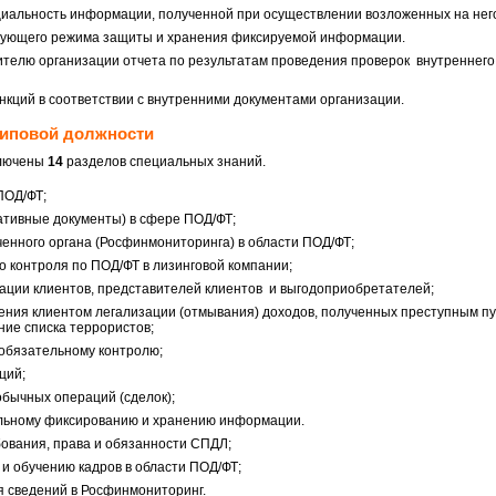
альность информации, полученной при осуществлении возложенных на нег
вующего режима защиты и хранения фиксируемой информации.
телю организации отчета по результатам проведения проверок внутреннег
кций в соответствии с внутренними документами организации.
 типовой должности
ключены
14
разделов специальных знаний.
ПОД/ФТ;
тивные документы) в сфере ПОД/ФТ;
енного органа (Росфинмониторинга) в области ПОД/ФТ;
о контроля по ПОД/ФТ в лизинговой компании;
ации клиентов, представителей клиентов и выгодоприобретателей;
ения клиентом легализации (отмывания) доходов, полученных преступным п
ие списка террористов;
обязательному контролю;
ций;
обычных операций (сделок);
альному фиксированию и хранению информации.
ования, права и обязанности СПДЛ;
 и обучению кадров в области ПОД/ФТ;
я сведений в Росфинмониторинг.