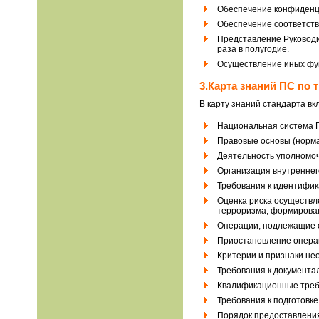
Обеспечение конфиденци
Обеспечение соответст
Представление Руководи
раза в полугодие.
Осуществление иных фун
3.Карта знаний ПС по
В карту знаний стандарта в
Национальная система 
Правовые основы (норма
Деятельность уполномоч
Организация внутреннег
Требования к идентифик
Оценка риска осуществл
терроризма, формирован
Операции, подлежащие 
Приостановление опера
Критерии и признаки не
Требования к документ
Квалификационные треб
Требования к подготовке
Порядок предоставлени