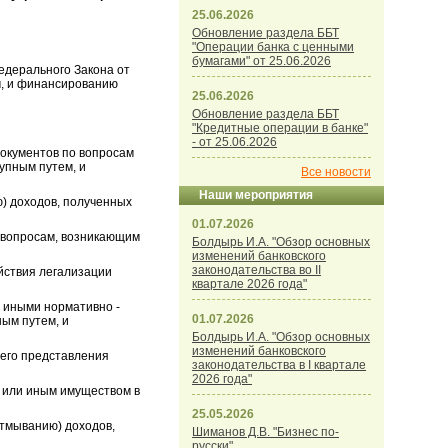
25.06.2026
Обновление раздела ББТ
"Операции банка с ценными
бумагами" от 25.06.2026
едерального Закона от
м, и финансированию
25.06.2026
Обновление раздела ББТ
"Кредитные операции в банке"
- от 25.06.2026
окументов по вопросам
упным путем, и
Все новости
Наши мероприятия
) доходов, полученных
01.07.2026
о вопросам, возникающим
Болдырь И.А. "Обзор основных
изменений банковского
законодательства во II
йствия легализации
квартале 2026 года"
 иными нормативно -
01.07.2026
ым путем, и
Болдырь И.А. "Обзор основных
изменений банковского
его представления
законодательства в I квартале
2026 года"
 или иным имуществом в
25.05.2026
отмыванию) доходов,
Шиманов Д.В. "Бизнес по-
русски"