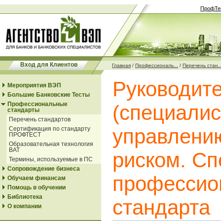
ПрофТе
Вход для Клиентов
Главная
/
Профессиональ...
/
Перечень стан..
Руководит
Мероприятия ВЭП
Большие Банковские Тесты
Профессиональные
(специалис
стандарты
Перечень стандартов
управлени
Сертификация по стандарту
ПРОФТЕСТ
Образовательная технология
ВАТ
риском. С
Термины, используемые в ПС
Сопровождение бизнеса
профессио
Обучаем финансам
Помощь в обучении
Библиотека
стандарта
О компании