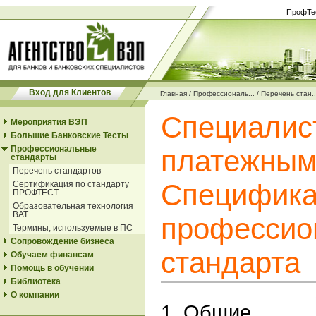
ПрофТе
Вход для Клиентов
Главная
/
Профессиональ...
/
Перечень стан..
Специалис
Мероприятия ВЭП
Большие Банковские Тесты
Профессиональные
платежным
стандарты
Перечень стандартов
Специфика
Сертификация по стандарту
ПРОФТЕСТ
Образовательная технология
ВАТ
профессио
Термины, используемые в ПС
Сопровождение бизнеса
стандарта
Обучаем финансам
Помощь в обучении
Библиотека
О компании
1. Общие