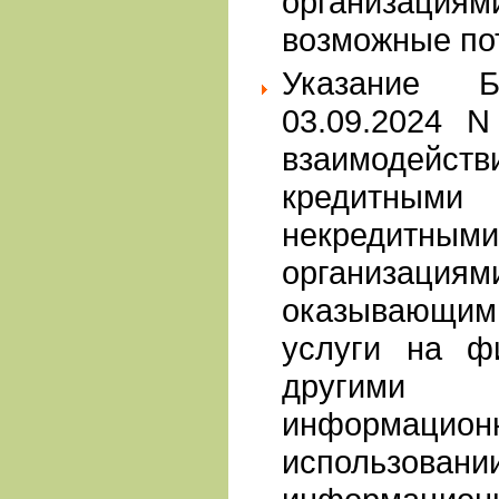
организаци
возможные по
Указание 
03.09.2024 N
взаимодейст
кредитными
некредитн
организа
оказывающим
услуги на ф
другими
информацио
исполь