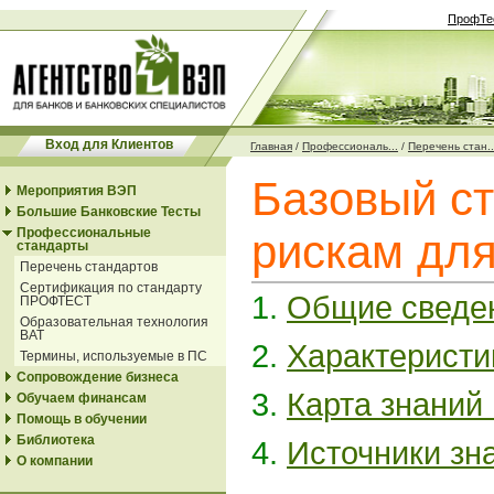
ПрофТе
Вход для Клиентов
Главная
/
Профессиональ...
/
Перечень стан..
Базовый ст
Мероприятия ВЭП
Большие Банковские Тесты
Профессиональные
рискам дл
стандарты
Перечень стандартов
Сертификация по стандарту
1.
Общие сведе
ПРОФТЕСТ
Образовательная технология
ВАТ
2.
Характеристи
Термины, используемые в ПС
Сопровождение бизнеса
3.
Карта знаний
Обучаем финансам
Помощь в обучении
Библиотека
4.
Источники зн
О компании