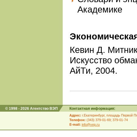
Академике
Экономическая
Кевин Д. Митни
Искусство обман
АйТи, 2004.
© 1998 - 2026 Агентство ВЭП
Контактная информация:
Адрес:
г.Екатеринбург, площадь Первой Пя
Телефон:
(343) 379-01-69; 379-01-74
E-mail:
info@vep.ru