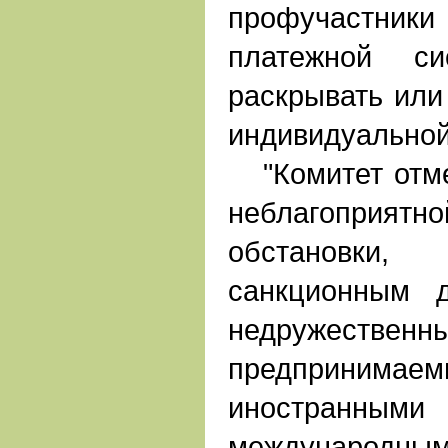
профучастн
платежной с
раскрывать или
индивидуальной
"Комитет отмеч
неблагоприятн
обстановк
санкционным 
недружествен
предпринима
иностранными
международны