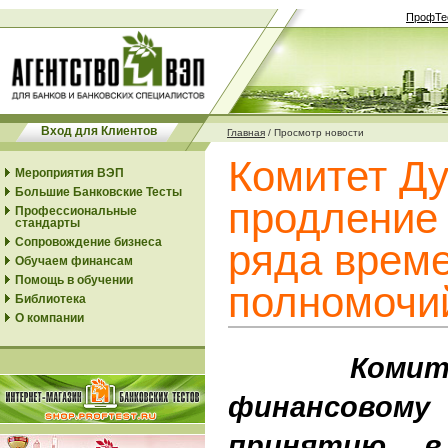
ПрофТе
Вход для Клиентов
Главная
/
Просмотр новости
Комитет Д
Мероприятия ВЭП
Большие Банковские Тесты
продление 
Профессиональные
стандарты
Сопровождение бизнеса
ряда врем
Обучаем финансам
Помощь в обучении
полномочи
Библиотека
О компании
Комитет
финансовому
принятию в