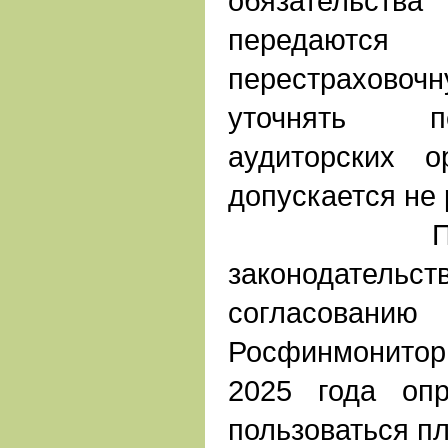
обязательств
передаются
перестрахов
уточнять п
аудиторских о
допускается не 
По дей
законодат
соглас
Росфинмонитор
2025 года опр
пользоваться п