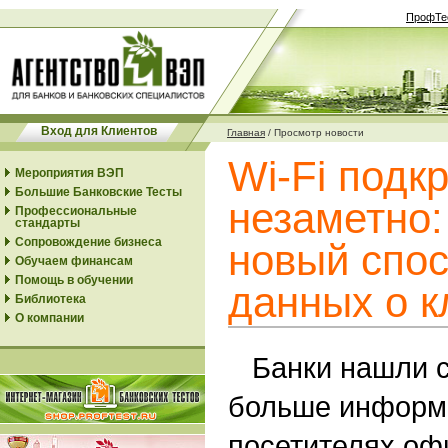
ПрофТе
Вход для Клиентов
Главная
/
Просмотр новости
Wi-Fi подк
Мероприятия ВЭП
Большие Банковские Тесты
незаметно:
Профессиональные
стандарты
Сопровождение бизнеса
новый спос
Обучаем финансам
Помощь в обучении
данных о к
Библиотека
О компании
Банки нашли с
больше информа
посетителях оф