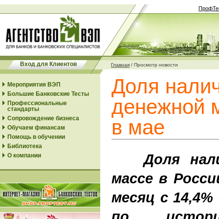
ПрофТе
Вход для Клиентов
Главная
/
Просмотр новости
Доля нали
Мероприятия ВЭП
Большие Банковские Тесты
денежной 
Профессиональные
стандарты
Сопровождение бизнеса
в мае
Обучаем финансам
Помощь в обучении
Библиотека
Доля налич
О компании
массе в Росси
месяц с 14,4%
по истори