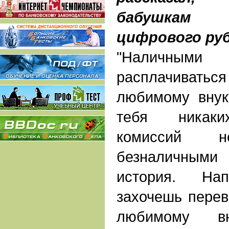
бабушкам 
цифрового руб
"Наличны
расплачиваться 
любимому внук
тебя никаки
комиссий 
безналичным
история. На
захочешь перев
любимому в