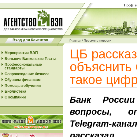
ПрофТе
Вход для Клиентов
Главная
/
Просмотр новости
ЦБ рассказ
Мероприятия ВЭП
Большие Банковские Тесты
объяснить 
Профессиональные
стандарты
Сопровождение бизнеса
такое цифр
Обучаем финансам
Помощь в обучении
Библиотека
Банк Росси
О компании
вопросы, о
Telegram-ка
рассказал,