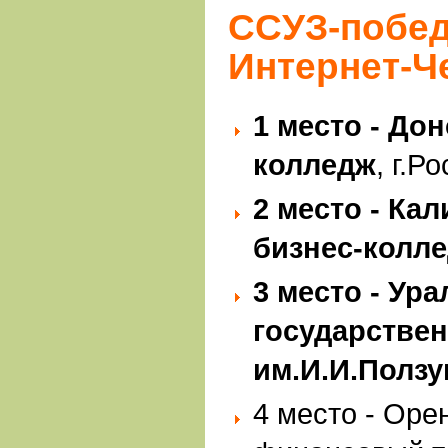
ССУЗ-побе
Интернет-Ч
1 место - До
колледж
, г.Р
2 место - Ка
бизнес-колл
3 место - Ур
государстве
им.И.И.Ползу
4 место - Оре