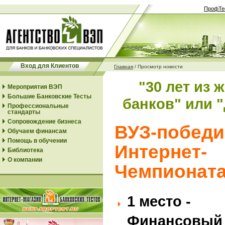
ПрофТе
Вход для Клиентов
Главная
/
Просмотр новости
"30 лет из 
Мероприятия ВЭП
Большие Банковские Тесты
банков" или "
Профессиональные
стандарты
Сопровождение бизнеса
ВУЗ-победи
Обучаем финансам
Помощь в обучении
Интернет-
Библиотека
О компании
Чемпионат
1 место -
Финансовый