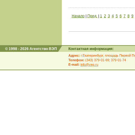
Начало
|
Пред.
|
1
2
3
4
5
6
7
8
9
© 1998 - 2026 Агентство ВЭП
Контактная информация:
Адрес:
г.Екатеринбург, площадь Первой Пя
Телефон:
(343) 379-01-69; 379-01-74
E-mail:
info@vep.ru