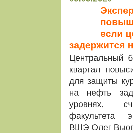
Экспер
повыш
если ц
задержится н
Центральный б
квартал повыс
для защиты кур
на нефть зад
уровнях, сч
факультета э
ВШЭ Олег Вьюг