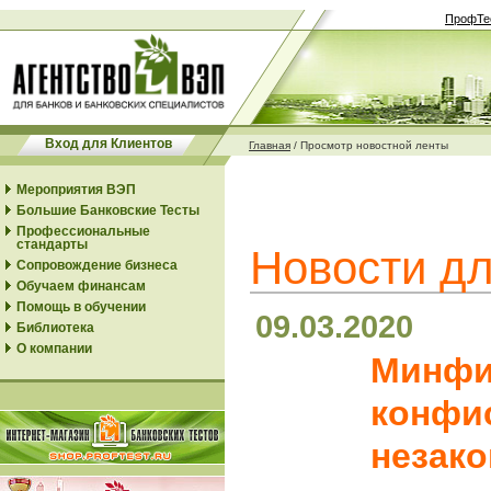
ПрофТе
Вход для Клиентов
Главная
/
Просмотр новостной ленты
Мероприятия ВЭП
Большие Банковские Тесты
Профессиональные
стандарты
Новости дл
Сопровождение бизнеса
Обучаем финансам
Помощь в обучении
09.03.2020
Библиотека
О компании
Минфи
конфи
незак