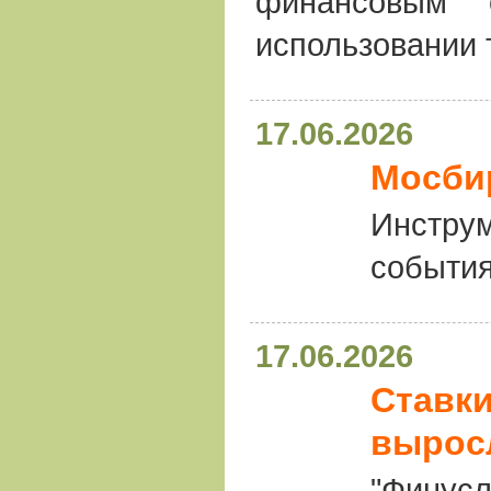
финансовым о
использовании 
17.06.2026
Мосбир
Инстру
события
17.06.2026
Ставки
вырос
"Финусл