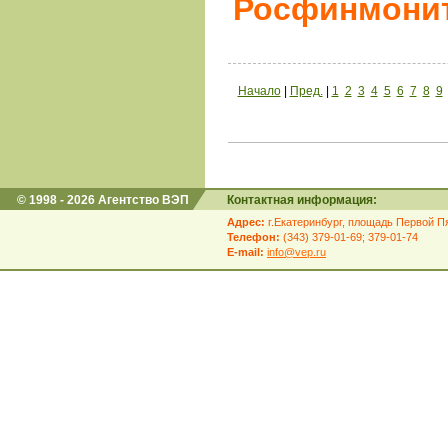
Росфинмони
Начало
|
Пред.
|
1
2
3
4
5
6
7
8
9
© 1998 - 2026 Агентство ВЭП
Контактная информация:
Адрес:
г.Екатеринбург, площадь Первой Пя
Телефон:
(343) 379-01-69; 379-01-74
E-mail:
info@vep.ru