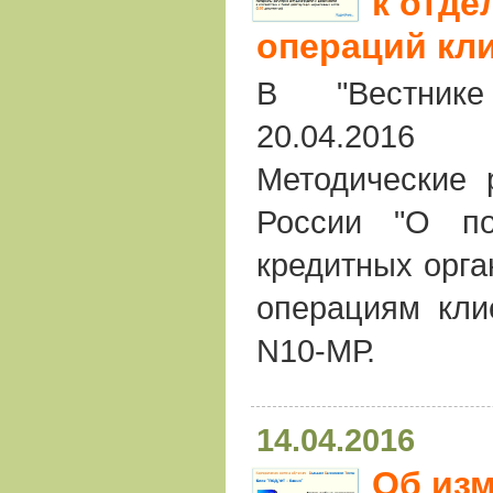
к отд
операций кл
В "Вестник
20.04.201
Методические 
России "О п
кредитных орга
операциям клие
N10-МР.
14.04.2016
Об из