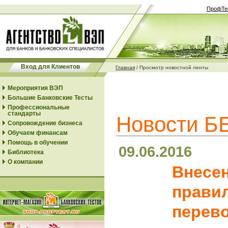
ПрофТе
Вход для Клиентов
Главная
/
Просмотр новостной ленты
Мероприятия ВЭП
Большие Банковские Тесты
Профессиональные
стандарты
Новости Б
Сопровождение бизнеса
Обучаем финансам
Помощь в обучении
09.06.2016
Библиотека
О компании
Внесе
прави
перев